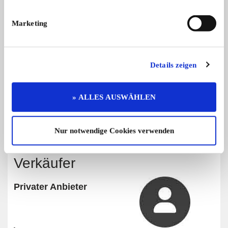
Marketing
Angebot
Privat
Details zeigen
1459 x angesehen
0 x gemerkt
» ALLES AUSWÄHLEN
€ 6,-
Preis
Verhandlungsbasis
Nur notwendige Cookies verwenden
Privatverkauf
Verkäufer
Privater Anbieter