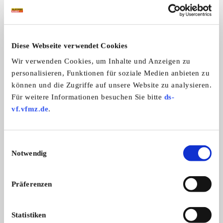
ALLE ANZEIGEN
1
Diese Webseite verwendet Cookies
Wir verwenden Cookies, um Inhalte und Anzeigen zu
personalisieren, Funktionen für soziale Medien anbieten zu
können und die Zugriffe auf unsere Website zu analysieren.
Für weitere Informationen besuchen Sie bitte
ds-
vf.vfmz.de
.
Mini Schnapp Pistole für
Quickly, Kreidler, H
Mini schnapp Pistole für Kartuschen
Verschiedene Repera
Kartuschen
fü ...
Einwilligungsauswahl
6,- €
Notwendig
Präferenzen
Statistiken
Diese Anzeige empfehlen