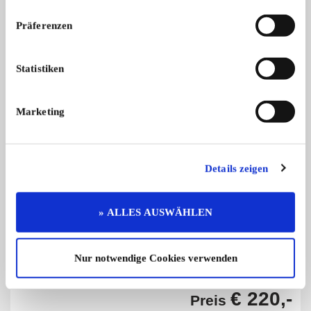
Bandsäge
Fehlercode Auslese
Scheppach bandsäge 5-4. Bj. 97, mit
Fehlercode Ausleseg
Präferenzen
...
Sof ...
250,- €
Statistiken
Marketing
Diese Anzeige empfehlen
Details zeigen
» ALLES AUSWÄHLEN
Angebot
Privat
1179 x angesehen
0 x gemerkt
Nur notwendige Cookies verwenden
€ 220,-
Preis