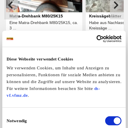
Matra-Drehbank M80/25K15
Kreissägeblätter
Eine Matra-Drehbank M80/25K15, ca.
Habe aus Nachlass 
3 ...
Kreissäge ...
1.000,- €
Das könnte Sie auch interessieren
Diese Webseite verwendet Cookies
ALLE ANZEIGEN
Wir verwenden Cookies, um Inhalte und Anzeigen zu
personalisieren, Funktionen für soziale Medien anbieten zu
können und die Zugriffe auf unsere Website zu analysieren.
1
Für weitere Informationen besuchen Sie bitte
ds-
vf.vfmz.de
.
Einwilligungsauswahl
Notwendig