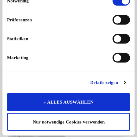
Notwendig
Präferenzen
Statistiken
Meisterbetrieb für Old- &
Mikro-Laserschweiß
Meisterbetrieb mit 40 Jahren Erfahru
Laserschweißen bede
Youngtimer
Laserreinigung
...
i ...
Marketing
Preis auf Anfrage
Details zeigen
Diese Anzeige empfehlen
» ALLES AUSWÄHLEN
Nur notwendige Cookies verwenden
Angebot
Gewerblich