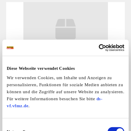
Werkstätten
Getriebe-Probleme Instandsetzung, Ab ...
Diese Webseite verwendet Cookies
Preis auf Anfrage
Wir verwenden Cookies, um Inhalte und Anzeigen zu
personalisieren, Funktionen für soziale Medien anbieten zu
können und die Zugriffe auf unsere Website zu analysieren.
Das könnte Sie auch interessieren
Für weitere Informationen besuchen Sie bitte
ds-
ALLE ANZEIGEN
vf.vfmz.de
.
14
Einwilligungsauswahl