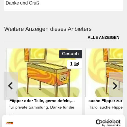
Danke und Gruß
Weitere Anzeigen dieses Anbieters
ALLE ANZEIGEN
Gesuch
1
Flipper oder Teile, gerne defekt,
suche Flipper zur E
für private Sammlung, Danke für die
Hallo, suche Flipper, 
gesucht
meiner privaten S
...