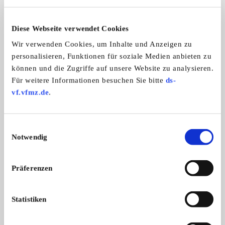
Das könnte Sie auch interessieren
ALLE ANZEIGEN
Diese Webseite verwendet Cookies
Wir verwenden Cookies, um Inhalte und Anzeigen zu
5
personalisieren, Funktionen für soziale Medien anbieten zu
können und die Zugriffe auf unsere Website zu analysieren.
Für weitere Informationen besuchen Sie bitte
ds-
vf.vfmz.de
.
Einwilligungsauswahl
Notwendig
Schaustellerwohnwagen 60er
Alles von Alfa Rom
Schaustellerwagen der renomierten Fi
Löse mein kleines pr
Jahre von Mack zum Restaurieren
...
...
!!
Präferenzen
7.500,- €
Statistiken