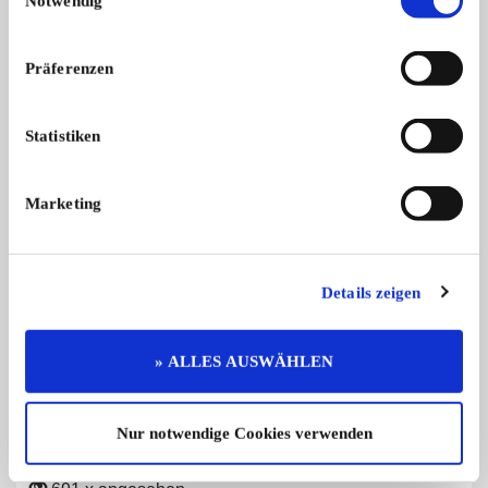
Notwendig
Präferenzen
Motorrad Doppelinstrument
70er Jahre Zelt
Statistiken
Doppelinstrumente
Zelt, orange, 70er Jah
Tacho/Drehzahlmesser
Tacho/Drehzahlmess ...
45,- €
Marketing
Details zeigen
Diese Anzeige empfehlen
» ALLES AUSWÄHLEN
Nur notwendige Cookies verwenden
Angebot
Gewerblich