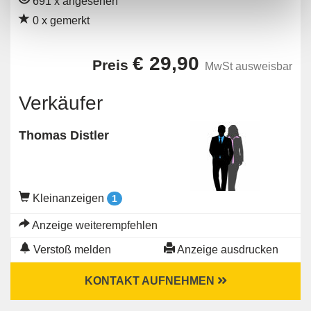
691 x angesehen
0 x gemerkt
€ 29,90
Preis
MwSt ausweisbar
Verkäufer
Thomas Distler
Kleinanzeigen
1
Anzeige weiterempfehlen
Verstoß melden
Anzeige ausdrucken
KONTAKT AUFNEHMEN