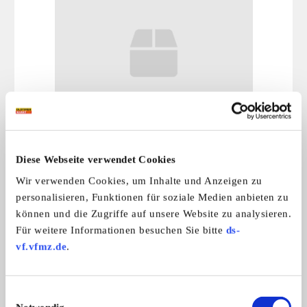
Sonstiges
www.Oldtimer-Sicherheitsgurte.de Neu ...
29,90 €
Diese Webseite verwendet Cookies
Wir verwenden Cookies, um Inhalte und Anzeigen zu
personalisieren, Funktionen für soziale Medien anbieten zu
Das könnte Sie auch interessieren
können und die Zugriffe auf unsere Website zu analysieren.
Für weitere Informationen besuchen Sie bitte
ds-
ALLE ANZEIGEN
vf.vfmz.de
.
2
Einwilligungsauswahl