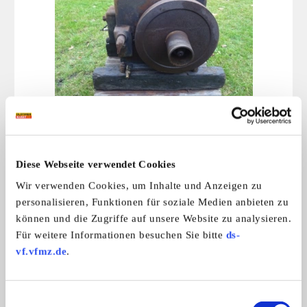
F.F. Motor aus Dänemark
Biete einen F.F. Motor aus Dänemarkw ...
330,- €
Diese Webseite verwendet Cookies
Wir verwenden Cookies, um Inhalte und Anzeigen zu
Das könnte Sie auch interessieren
personalisieren, Funktionen für soziale Medien anbieten zu
ALLE ANZEIGEN
können und die Zugriffe auf unsere Website zu analysieren.
Für weitere Informationen besuchen Sie bitte
ds-
1
vf.vfmz.de
.
Einwilligungsauswahl