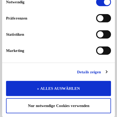
Notwendig
Präferenzen
5K 110 GP und AK 6-80,
Zwei Standmotoren
5K 110 GP und AK 6-80, Übersetzung
Zwei Standmotoren i
1 ...
Ava ...
Statistiken
Preis auf Anfrage
Marketing
Details zeigen
Diese Anzeige empfehlen
» ALLES AUSWÄHLEN
Angebot
Privat
Nur notwendige Cookies verwenden
1093 x angesehen
0 x gemerkt