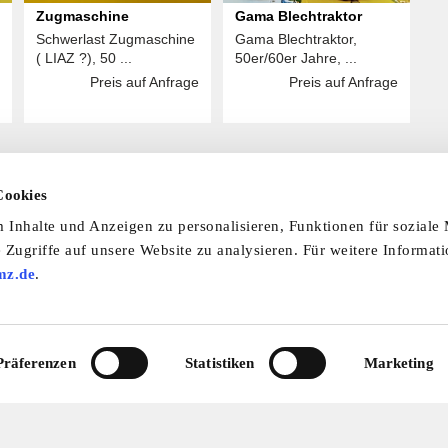
Zugmaschine
Gama Blechtraktor
Schwerlast Zugmaschine
Gama Blechtraktor,
( LIAZ ?), 50 ...
50er/60er Jahre, ...
Preis auf Anfrage
Preis auf Anfrage
Cookies
Inhalte und Anzeigen zu personalisieren, Funktionen für soziale
 laden Sie unsere Termine-App herunter:
 Zugriffe auf unsere Website zu analysieren. Für weitere Informat
mine-App
mz.de
.
nfo & Hilfe
AGB
Datenschutzerklärung
Wid
Präferenzen
Statistiken
Marketing
Abo
Impressum
Ratgeber
Zeitschriften
Spend
© 2026 by oldtimer-markt.de. Alle Rechte vorbehalten