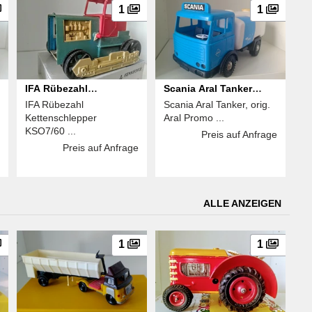
1
1
IFA Rübezahl
Scania Aral Tanker
IFA Rübezahl
Scania Aral Tanker, orig.
Kettenschlepper
Modell
Kettenschlepper
Aral Promo ...
KSO7/60
KSO7/60 ...
Preis auf Anfrage
Preis auf Anfrage
ALLE ANZEIGEN
1
1