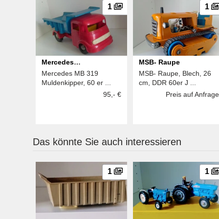
1
1
Mercedes
MSB- Raupe
Mercedes MB 319
MSB- Raupe, Blech, 26
Muldenkipper
Muldenkipper, 60 er ...
cm, DDR 60er J ...
95,- €
Preis auf Anfrage
Das könnte Sie auch interessieren
1
1