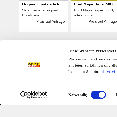
Original Ersatzteile für
Ford Major Super 5000
Verschiedene original
Ford Major Super 5000,
MSB 25 LKW
Ersatzteile, f ...
alte original ...
Preis auf Anfrage
Preis auf Anfrage
Diese Webseite verwendet 
Hier finden Sie mehr OLDTIMER MARKT
Wir verwenden Cookies, um 
Folgen Sie uns auf unseren Social-Media-Seiten oder
anbieten zu können und die
Facebook
|
Instagram
|
YouTube
|
Ter
besuchen Sie bitte
ds-vf.vf
Preisliste
Erscheinungskalender
I
Einwilligungsauswahl
Notwendig
Kleinanzeigen
Branchenbuch
Shop