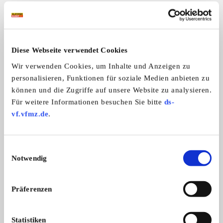
Das könnte Sie auch interessieren
ALLE ANZEIGEN
Diese Webseite verwendet Cookies
1
Wir verwenden Cookies, um Inhalte und Anzeigen zu
personalisieren, Funktionen für soziale Medien anbieten zu
können und die Zugriffe auf unsere Website zu analysieren.
Für weitere Informationen besuchen Sie bitte
ds-
vf.vfmz.de
.
Straßenwalze "Aveling Barford
Oberleitungsbus
Einwilligungsauswahl
Straßenwalze "Aveling Barford Roller
Oberleitungsbus, Fra
Roller"
Notwendig
...
...
Preis auf Anfrage
Präferenzen
Statistiken