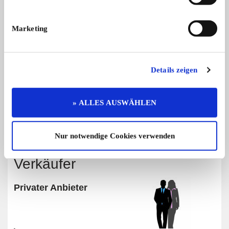
Diese Anzeige empfehlen
Marketing
Details zeigen
Angebot
Privat
495 x angesehen
» ALLES AUSWÄHLEN
0 x gemerkt
Preis auf Anfrage
Nur notwendige Cookies verwenden
Verkäufer
Privater Anbieter