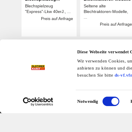
Blechspielzeug
Seltene alte
"Express"-Lkw
"Express"-Lkw 40erJ., ...
Blechtraktoren-Modelle,
...
Preis auf Anfrage
Preis auf Anfrage
Diese Webseite verwendet 
Hier finden Sie mehr OLDTIMER MARKT
Wir verwenden Cookies, um 
anbieten zu können und die
Folgen Sie uns auf unseren Social-Media-Seiten oder
Facebook
|
Instagram
|
YouTube
|
Ter
besuchen Sie bitte
ds-vf.vf
Einwilligungsauswahl
Preisliste
Erscheinungskalender
I
Notwendig
Kleinanzeigen
Branchenbuch
Shop