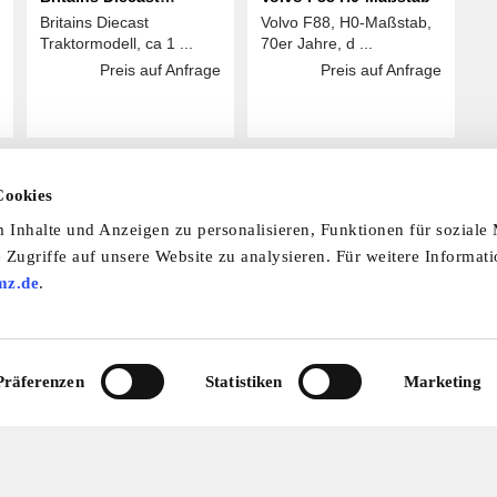
Britains Diecast
Volvo F88, H0-Maßstab,
Traktormodell
Traktormodell, ca 1 ...
70er Jahre, d ...
Preis auf Anfrage
Preis auf Anfrage
Cookies
Inhalte und Anzeigen zu personalisieren, Funktionen für soziale
 Zugriffe auf unsere Website zu analysieren. Für weitere Informat
 laden Sie unsere Termine-App herunter:
mine-App
mz.de
.
nfo & Hilfe
AGB
Datenschutzerklärung
Wid
Präferenzen
Statistiken
Marketing
Abo
Impressum
Ratgeber
Zeitschriften
Spend
© 2026 by oldtimer-markt.de. Alle Rechte vorbehalten