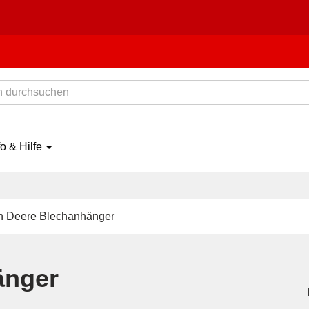
fo & Hilfe
 Deere Blechanhänger
änger