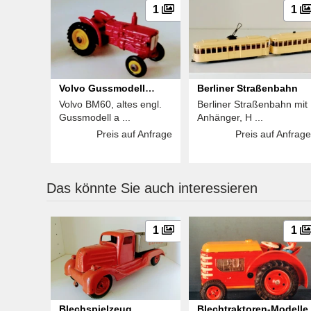
1
1
Volvo Gussmodell
Berliner Straßenbahn
Volvo BM60, altes engl.
Berliner Straßenbahn mit
BM60
Gussmodell a ...
Anhänger, H ...
Preis auf Anfrage
Preis auf Anfrage
Das könnte Sie auch interessieren
1
1
Blechspielzeug
Blechtraktoren-Modelle