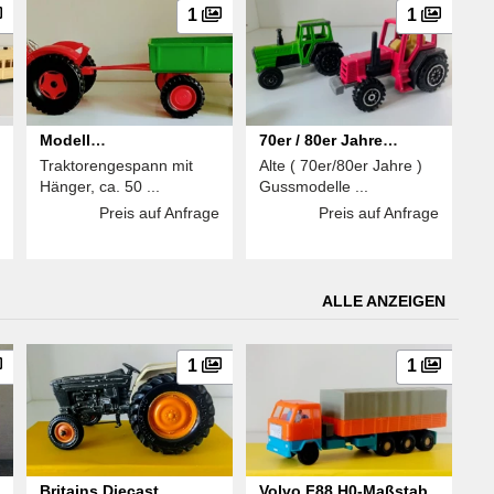
1
1
Modell
70er / 80er Jahre
Traktorengespann mit
Alte ( 70er/80er Jahre )
Traktorengespann mit
Gussmodelle
Hänger, ca. 50 ...
Gussmodelle ...
Hänger
Preis auf Anfrage
Preis auf Anfrage
ALLE ANZEIGEN
1
1
Britains Diecast
Volvo F88 H0-Maßstab