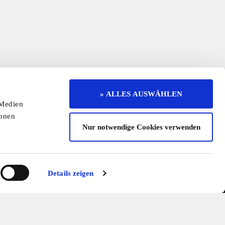
» ALLES AUSWÄHLEN
Unser kostenloser Newsletter
 Medien
ionen
Registrieren Sie sich und bleiben Sie auf dem
Nur notwendige Cookies verwenden
Laufenden.
Jetzt kostenlos abonnieren
erruf
Kontakt
Mediadaten
Jobs
Details zeigen
enaktion
Redaktionelle Seite
Cookies