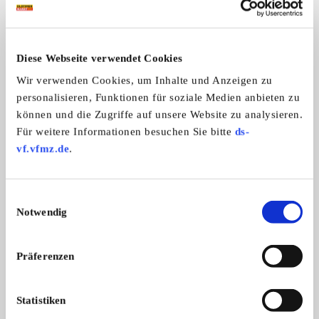
ALLE ANZEIGEN
Diese Webseite verwendet Cookies
1
Wir verwenden Cookies, um Inhalte und Anzeigen zu
personalisieren, Funktionen für soziale Medien anbieten zu
können und die Zugriffe auf unsere Website zu analysieren.
Für weitere Informationen besuchen Sie bitte
ds-
vf.vfmz.de
.
Schuco-Construction Lkw
MSB Tatra Kranwag
Schuco-Construction Lkw u. andere
MSB Tatra Kranwage
Einwilligungsauswahl
Sa ...
Jahre, ...
Notwendig
Preis auf Anfrage
Präferenzen
Statistiken
Diese Anzeige empfehlen