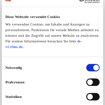
ALLE ANZEIGEN
Diese Webseite verwendet Cookies
1
Wir verwenden Cookies, um Inhalte und Anzeigen zu
personalisieren, Funktionen für soziale Medien anbieten zu
können und die Zugriffe auf unsere Website zu analysieren.
Für weitere Informationen besuchen Sie bitte
ds-
vf.vfmz.de
.
Vero Holz-Lkw
Ikarus 55
Einwilligungsauswahl
Vero Holz-Lkw, DDR 50er/60er Jahre,
Ikarus 55, die legend
Notwendig
...
...
Preis auf Anfrage
Präferenzen
Statistiken
Diese Anzeige empfehlen