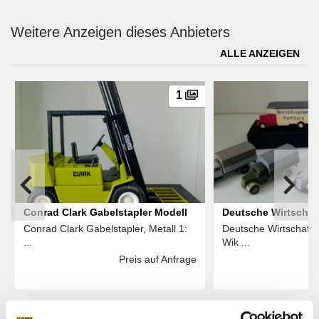
Weitere Anzeigen dieses Anbieters
ALLE ANZEIGEN
1
Conrad Clark Gabelstapler Modell
Deutsche Wirtschaf
Conrad Clark Gabelstapler, Metall 1:
Deutsche Wirtschaft
LKWs
...
Wik ...
Preis auf Anfrage
Das könnte Sie auch interessieren