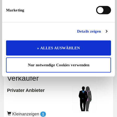
Diese Anzeige empfehlen
Marketing
Details zeigen
Angebot
Privat
166 x angesehen
0 x gemerkt
» ALLES AUSWÄHLEN
Preis auf Anfrage
Nur notwendige Cookies verwenden
Verkäufer
Privater Anbieter
Kleinanzeigen
1