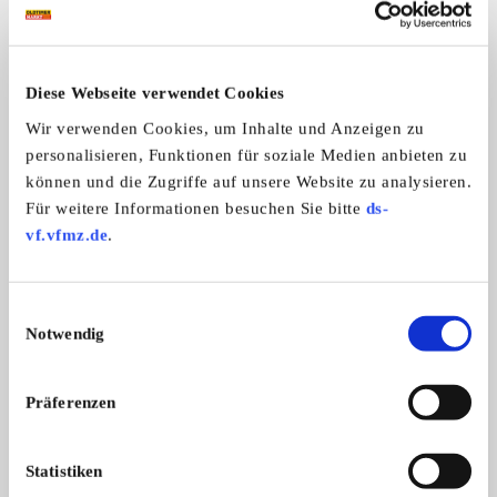
Das könnte Sie auch interessieren
ALLE ANZEIGEN
Diese Webseite verwendet Cookies
4
Wir verwenden Cookies, um Inhalte und Anzeigen zu
personalisieren, Funktionen für soziale Medien anbieten zu
können und die Zugriffe auf unsere Website zu analysieren.
Für weitere Informationen besuchen Sie bitte
ds-
vf.vfmz.de
.
Verkaufe alte Aktien von Traktoren-
Daimler V8 250 - ori
Einwilligungsauswahl
Verkaufe alte Orginal-Aktien von Lan
Bedienungsanleitung
Herstellern
Bedienungsanleitu
Notwendig
...
...
Preis auf Anfrage
Präferenzen
Statistiken