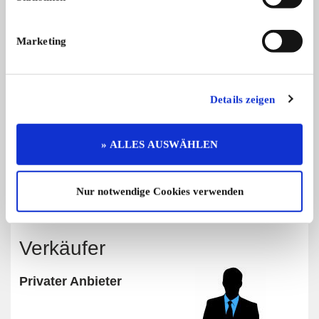
Marketing
Diese Anzeige empfehlen
Details zeigen
Angebot
Privat
733 x angesehen
» ALLES AUSWÄHLEN
0 x gemerkt
Nur notwendige Cookies verwenden
Preis auf Anfrage
Verkäufer
Privater Anbieter