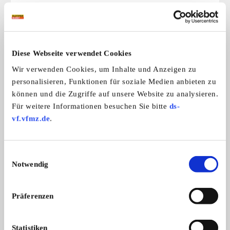
Das könnte Sie auch interessieren
ALLE ANZEIGEN
Diese Webseite verwendet Cookies
Wir verwenden Cookies, um Inhalte und Anzeigen zu
1
personalisieren, Funktionen für soziale Medien anbieten zu
können und die Zugriffe auf unsere Website zu analysieren.
Für weitere Informationen besuchen Sie bitte
ds-
vf.vfmz.de
.
Einwilligungsauswahl
Fritzmayer Sitz
Büssing
Notwendig
Verkaufe original Fritzmayer MF Sitz
Biete ca. 40 Ersatzteil
...
Preis auf Anfrage
Präferenzen
Statistiken