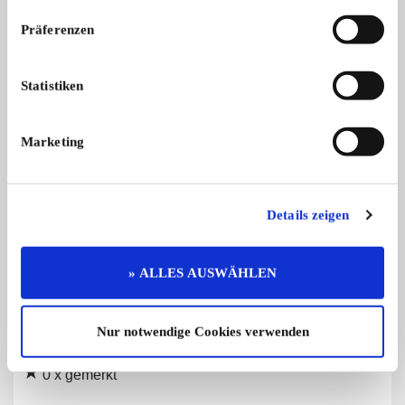
Präferenzen
Auspuff Krümmer Edelstahl
Zylinderköpfe für T
Auspuff Krümmer Edelstahl Corvette
Verk. div. gebrauchte 
Corvette C6 Z06, ZR1 - GM
...
Statistiken
Preis auf Anfrage
Marketing
Details zeigen
Diese Anzeige empfehlen
» ALLES AUSWÄHLEN
Angebot
Gewerblich
Nur notwendige Cookies verwenden
602 x angesehen
0 x gemerkt