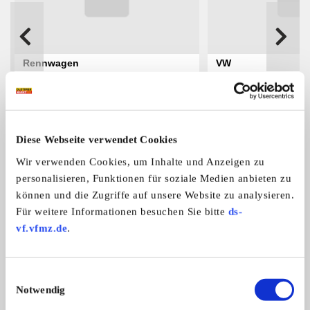
Rennwagen
VW
BBS-Motorsporträder, Magnesium, 3-
BBS-Motorsporträder
te ...
te ...
Preis auf Anfrage
Diese Webseite verwendet Cookies
Das könnte Sie auch interessieren
Wir verwenden Cookies, um Inhalte und Anzeigen zu
personalisieren, Funktionen für soziale Medien anbieten zu
ALLE ANZEIGEN
können und die Zugriffe auf unsere Website zu analysieren.
Für weitere Informationen besuchen Sie bitte
ds-
1
vf.vfmz.de
.
Einwilligungsauswahl
Notwendig