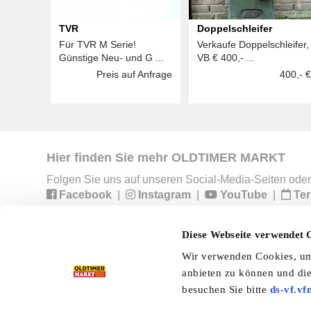
TVR
Doppelschleifer
Für TVR M Serie!
Verkaufe Doppelschleifer,
Günstige Neu- und G ...
VB € 400,- ...
Preis auf Anfrage
400,- €
Hier finden Sie mehr OLDTIMER MARKT
Folgen Sie uns auf unseren Social-Media-Seiten oder
Facebook
|
Instagram
|
YouTube
|
Ter
Diese Webseite verwendet 
Preisliste
Erscheinungskalender
I
Wir verwenden Cookies, um 
anbieten zu können und die
Kleinanzeigen
Branchenbuch
Shop
besuchen Sie bitte
ds-vf.vf