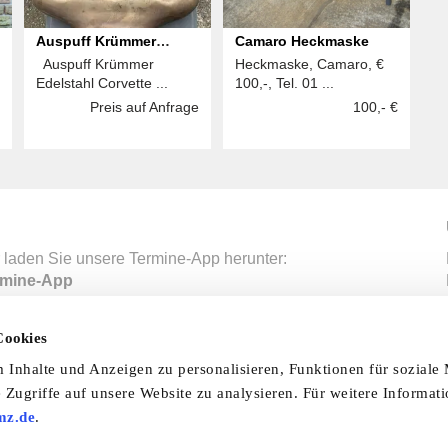
Auspuff Krümmer
Camaro Heckmaske
Auspuff Krümmer
Heckmaske, Camaro, €
Edelstahl Corvette C6
Edelstahl Corvette ...
100,-, Tel. 01 ...
Z06, ZR1 - GM
Preis auf Anfrage
100,- €
 laden Sie unsere Termine-App herunter:
mine-App
Cookies
nfo & Hilfe
AGB
Datenschutzerklärung
Wid
Inhalte und Anzeigen zu personalisieren, Funktionen für soziale
 Zugriffe auf unsere Website zu analysieren. Für weitere Informat
Abo
Impressum
Ratgeber
Zeitschriften
Spend
mz.de
.