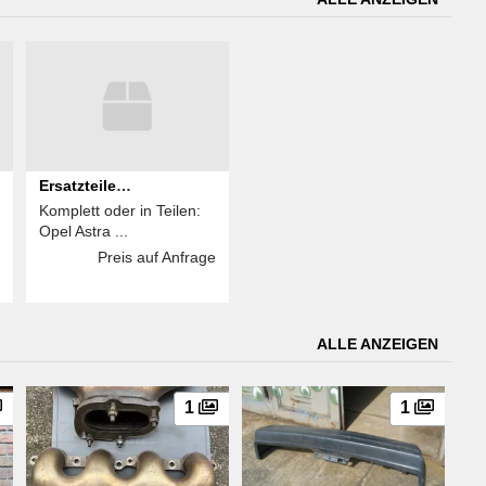
Ersatzteile
Komplett oder in Teilen:
verschiedene Marken
Opel Astra ...
Preis auf Anfrage
ALLE ANZEIGEN
1
1