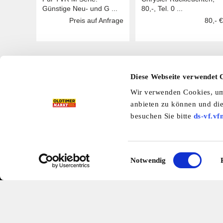
Günstige Neu- und G ...
80,-, Tel. 0 ...
Preis auf Anfrage
80,- €
Diese Webseite verwendet 
Hier finden Sie mehr OLDTIMER MARKT
Wir verwenden Cookies, um 
Folgen Sie uns auf unseren Social-Media-Seiten oder
anbieten zu können und die
Facebook
|
Instagram
|
YouTube
|
Ter
besuchen Sie bitte
ds-vf.vf
Preisliste
Erscheinungskalender
I
Einwilligungsauswahl
Notwendig
Kleinanzeigen
Branchenbuch
Shop