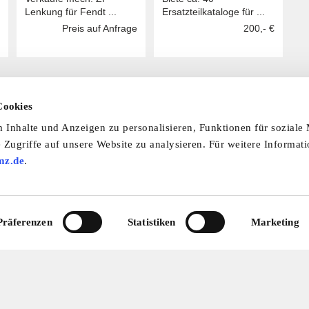
Geräteträger F 230/231
Lenkung für Fendt ...
Ersatzteilkataloge für ...
Preis auf Anfrage
200,- €
Cookies
Inhalte und Anzeigen zu personalisieren, Funktionen für soziale
 laden Sie unsere Termine-App herunter:
 Zugriffe auf unsere Website zu analysieren. Für weitere Informat
mine-App
mz.de
.
nfo & Hilfe
AGB
Datenschutzerklärung
Wid
Präferenzen
Statistiken
Marketing
Abo
Impressum
Ratgeber
Zeitschriften
Spend
© 2026 by oldtimer-markt.de. Alle Rechte vorbehalten
VF Verlagsgesellschaft mbH