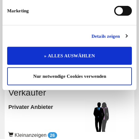
Diese Anzeige empfehlen
Marketing
Details zeigen
Angebot
Privat
1298 x angesehen
0 x gemerkt
» ALLES AUSWÄHLEN
Preis auf Anfrage
Nur notwendige Cookies verwenden
Verkäufer
Privater Anbieter
Kleinanzeigen
26