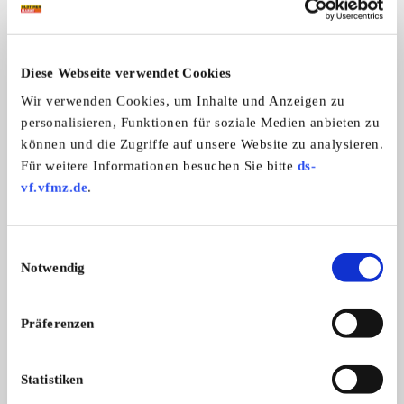
Das könnte Sie auch interessieren
ALLE ANZEIGEN
Diese Webseite verwendet Cookies
11
Wir verwenden Cookies, um Inhalte und Anzeigen zu
personalisieren, Funktionen für soziale Medien anbieten zu
können und die Zugriffe auf unsere Website zu analysieren.
Für weitere Informationen besuchen Sie bitte
ds-
vf.vfmz.de
.
Verschiede alte landwirtschaftliche
Ackerschiene
Einwilligungsauswahl
Alte Eggen aus Holz und Metall, Häuf
Ackerschiene 1.70 m, K
Geräte
Notwendig
...
Preis auf Anfrage
Präferenzen
Statistiken