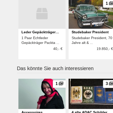
1
Leder Gepäckträger
Studebaker President
1 Paar Echtleder
Studebaker President, 70
Packtaschen
Gepäckträger Packta ...
Jahre alt & ...
40,- €
19.850,- €
Das könnte Sie auch interessieren
1
3
Accessoires
4 alte ADAC Schilder