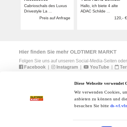
Cabrioschals des Luxus
Hallo, ich biete 4 alte
Drivestyle La ...
ADAC Schilde ...
Preis auf Anfrage
120,- €
Hier finden Sie mehr OLDTIMER MARKT
Folgen Sie uns auf unseren Social-Media-Seiten oder
Facebook
|
Instagram
|
YouTube
|
Ter
Diese Webseite verwendet 
Preisliste
Erscheinungskalender
I
Wir verwenden Cookies, um 
anbieten zu können und die
Kleinanzeigen
Branchenbuch
Shop
besuchen Sie bitte
ds-vf.vf