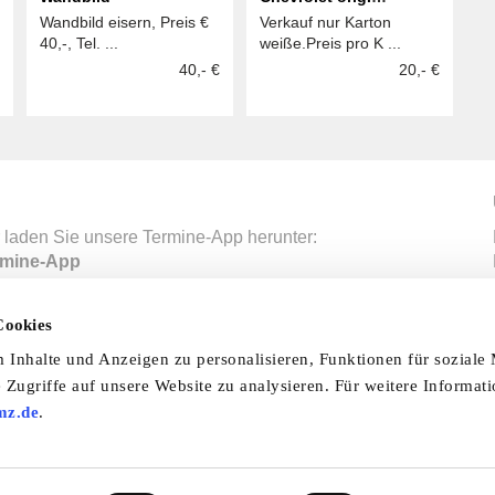
Wandbild eisern, Preis €
Verkauf nur Karton
Bordmappen unbenutzt
40,-, Tel. ...
weiße.Preis pro K ...
flexibel einsetzbar.
40,- €
20,- €
 laden Sie unsere Termine-App herunter:
mine-App
Cookies
nfo & Hilfe
AGB
Datenschutzerklärung
Wid
Inhalte und Anzeigen zu personalisieren, Funktionen für soziale
 Zugriffe auf unsere Website zu analysieren. Für weitere Informat
Abo
Impressum
Ratgeber
Zeitschriften
Spend
mz.de
.
© 2026 by oldtimer-markt.de. Alle Rechte vorbehalten
VF Verlagsgesellschaft mbH