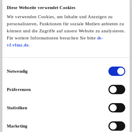
9
Diese Webseite verwendet Cookies
Wir verwenden Cookies, um Inhalte und Anzeigen zu
personalisieren, Funktionen für soziale Medien anbieten zu
können und die Zugriffe auf unsere Website zu analysieren.
Für weitere Informationen besuchen Sie bitte
ds-
vf.vfmz.de
.
Yamaha XV1100 Virago
Ich verkaufe meine gut erhaltene Yam ...
Einwilligungsauswahl
3.200,- €
Notwendig
Präferenzen
Das könnte Sie auch interessieren
ALLE ANZEIGEN
Statistiken
15
Marketing