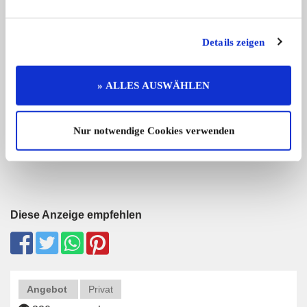
Details zeigen
Aprilia Aprilia Touareg Wind 600
Triumph (GB) Bonne
» ALLES AUSWÄHLEN
Der Klassiker mit 600cc Rotax.4-Vent
Verkauft wird ein Engl
...
2.500,- €
Nur notwendige Cookies verwenden
Diese Anzeige empfehlen
Angebot
Privat