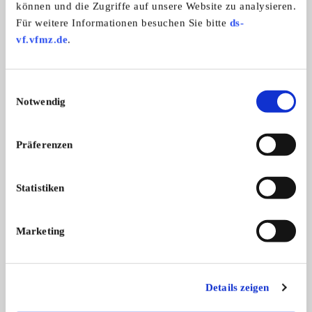
Victoria KR26 Aero
BMW K100
können und die Zugriffe auf unsere Website zu analysieren.
Victoria Kr 26 Aero, 250 ccm, Bj. 19 ...
BMW K100, 1000ccm, 
Für weitere Informationen besuchen Sie bitte
ds-
g ...
Preis auf Anfrage
vf.vfmz.de
.
Einwilligungsauswahl
Notwendig
Das könnte Sie auch interessieren
ALLE ANZEIGEN
Präferenzen
11
Statistiken
Marketing
BMW R 100 RS
Simson Schwalbe
Details zeigen
Komplett restaurierte BMW R100RS
Verkaufe ehemalige
mit ...
Typ K ...