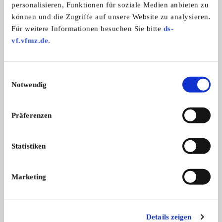
personalisieren, Funktionen für soziale Medien anbieten zu
können und die Zugriffe auf unsere Website zu analysieren.
Für weitere Informationen besuchen Sie bitte
ds-
Yamaha SR 500
BMW R 60/6
vf.vfmz.de
.
Verkauf schöne SR 500 TÜV neu Läuf
BMW R 60/6 in /5-
...
Optik, Garagenfahrz .
2.850,- €
Einwilligungsauswahl
Notwendig
Präferenzen
Diese Anzeige empfehlen
Statistiken
Marketing
Gesuch
Privat
123 x angesehen
Details zeigen
0 x gemerkt