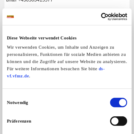
Weitere Anzeigen dieses Anbieters
ALLE ANZEIGEN
Diese Webseite verwendet Cookies
Wir verwenden Cookies, um Inhalte und Anzeigen zu
15
personalisieren, Funktionen für soziale Medien anbieten zu
können und die Zugriffe auf unsere Website zu analysieren.
Für weitere Informationen besuchen Sie bitte
ds-
vf.vfmz.de
.
Einwilligungsauswahl
Notwendig
Fiat 500
VW Golf Cabrio
Angeboten wird hier ein seltener Kla
Angeboten wird hier ei
...
Präferenzen
10.950,- €