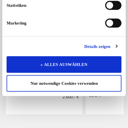
Statistiken
Das könnte Sie auch interessieren
ALLE ANZEIGEN
Marketing
4
Details zeigen
» ALLES AUSWÄHLEN
Nur notwendige Cookies verwenden
Simson S 51
BMW R 75/7
- Baujahr: 1990 - 50cm³ - 4 Gang ...
Verkaufe hier eine B
06.1 ...
2.600,- €