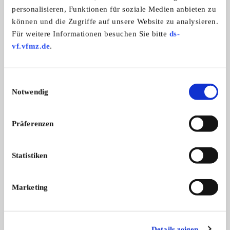
personalisieren, Funktionen für soziale Medien anbieten zu
können und die Zugriffe auf unsere Website zu analysieren.
Für weitere Informationen besuchen Sie bitte
ds-
Triumph (D) BDG 250 H,
BMW R 60/6
vf.vfmz.de
.
Triumph BDG 250 H Baujahr: 1952 1
BMW R 60/6 in /5-
beiwagengeeignet
...
Optik, Garagenfahrz .
5.700,- €
Einwilligungsauswahl
Notwendig
Präferenzen
Diese Anzeige empfehlen
Statistiken
Marketing
Gesuch
Privat
988 x angesehen
0 x gemerkt
Details zeigen