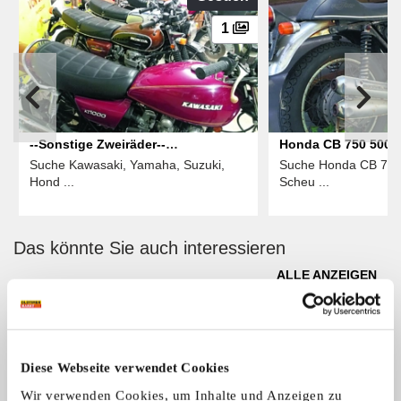
1
--Sonstige Zweiräder--
Honda CB 750 500 3
Suche Kawasaki, Yamaha, Suzuki,
Suche Honda CB 70/8
Verschiedene Zweiräder
Hond ...
Scheu ...
Das könnte Sie auch interessieren
ALLE ANZEIGEN
1
Diese Webseite verwendet Cookies
Wir verwenden Cookies, um Inhalte und Anzeigen zu