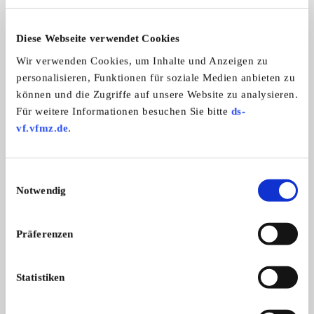
11
Diese Webseite verwendet Cookies
Wir verwenden Cookies, um Inhalte und Anzeigen zu
personalisieren, Funktionen für soziale Medien anbieten zu
können und die Zugriffe auf unsere Website zu analysieren.
Für weitere Informationen besuchen Sie bitte
ds-
vf.vfmz.de
.
Harley-Davidson Road King CVO 110 Screamin Eagle
Einwilligungsauswahl
Im Originalzustand, mit Klappenauspu ...
Notwendig
13.990,- €
Präferenzen
Das könnte Sie auch interessieren
ALLE ANZEIGEN
Statistiken
5