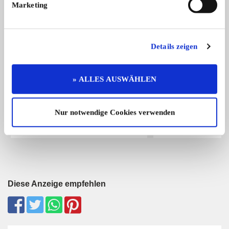
Marketing
Details zeigen
» ALLES AUSWÄHLEN
Express Krad Typ KH 100 (Express-
Diamant
Hersteller sind die Express-Werke AG
Diamant, 98 ccm, He
Werke)
...
Sachs ...
Nur notwendige Cookies verwenden
3.150,- €
Diese Anzeige empfehlen