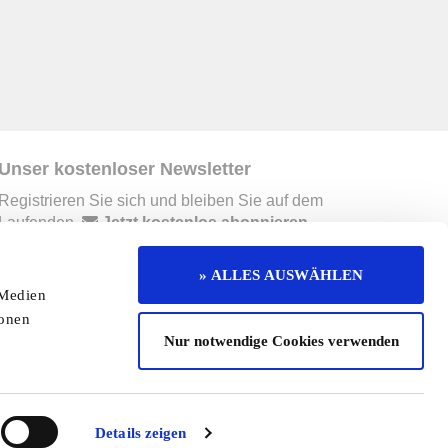
Unser kostenloser Newsletter
Registrieren Sie sich und bleiben Sie auf dem
Laufenden.
Jetzt kostenlos abonnieren
» ALLES AUSWÄHLEN
 Medien
erruf
Kontakt
Mediadaten
Jobs
ionen
Nur notwendige Cookies verwenden
enaktion
Redaktionelle Seite
Cookies
Details zeigen