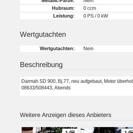
Metallic-Farbe:
Nein
Hubraum:
0 ccm
Leistung:
0 PS / 0 kW
Wertgutachten
Wertgutachten:
Nein
Beschreibung
Darmah SD 900, Bj.77, neu aufgebaut, Motor überholt
08633/508443, Abends
Weitere Anzeigen dieses Anbieters
1
1