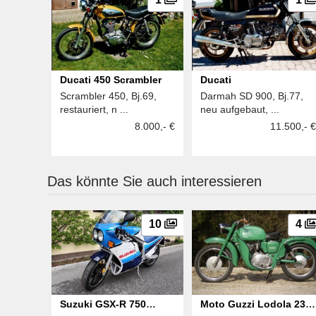
Ducati 450 Scrambler
Ducati
Scrambler 450, Bj.69,
Darmah SD 900, Bj.77,
restauriert, n ...
neu aufgebaut, ...
8.000,- €
11.500,- €
Das könnte Sie auch interessieren
10
4
Suzuki GSX-R 750
Moto Guzzi Lodola 235