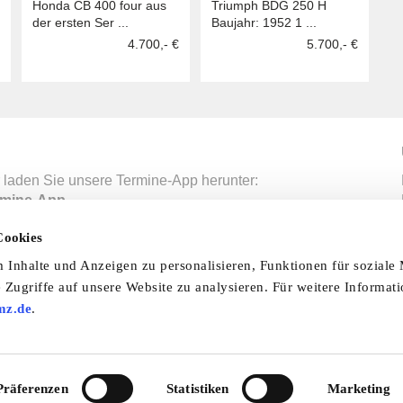
Honda CB 400 four aus
Triumph BDG 250 H
beiwagengeeignet
der ersten Ser ...
Baujahr: 1952 1 ...
4.700,- €
5.700,- €
 laden Sie unsere Termine-App herunter:
mine-App
Cookies
Inhalte und Anzeigen zu personalisieren, Funktionen für soziale
nfo & Hilfe
AGB
Datenschutzerklärung
Wid
 Zugriffe auf unsere Website zu analysieren. Für weitere Informat
mz.de
.
Abo
Impressum
Ratgeber
Zeitschriften
Spend
© 2026 by oldtimer-markt.de. Alle Rechte vorbehalten
VF Verlagsgesellschaft mbH
Präferenzen
Statistiken
Marketing