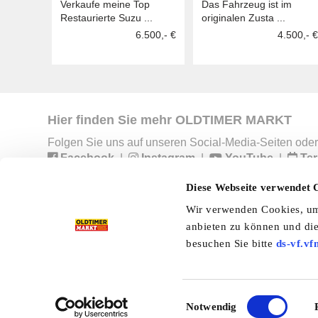
Verkaufe meine Top
Das Fahrzeug ist im
GR75A
Forestale
Restaurierte Suzu ...
originalen Zusta ...
6.500,- €
4.500,- €
Hier finden Sie mehr OLDTIMER MARKT
Folgen Sie uns auf unseren Social-Media-Seiten oder
Facebook
|
Instagram
|
YouTube
|
Ter
Diese Webseite verwendet 
Wir verwenden Cookies, um 
Preisliste
Erscheinungskalender
I
anbieten zu können und die
besuchen Sie bitte
ds-vf.vf
Kleinanzeigen
Branchenbuch
Shop
Einwilligungsauswahl
Notwendig