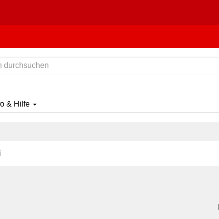
fo & Hilfe
i