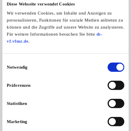
Diese Webseite verwendet Cookies
Wir verwenden Cookies, um Inhalte und Anzeigen zu
personalisieren, Funktionen für soziale Medien anbieten zu
können und die Zugriffe auf unsere Website zu analysieren.
Für weitere Informationen besuchen Sie bitte
ds-
vf.vfmz.de
.
Ducati 250 Mark 3
Ducati 250 Oldtimer
Ducati 250 M III, Bj. 69 EZ 70, 13 k ...
Letzte Rennsaison wa
DH ...
6.500,- €
Einwilligungsauswahl
Notwendig
Präferenzen
Das könnte Sie auch interessieren
ALLE ANZEIGEN
Statistiken
4
Marketing