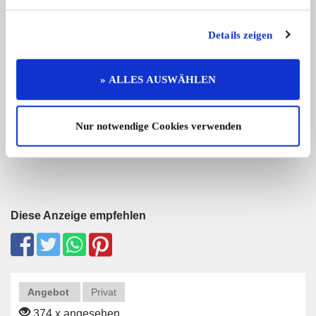
Details zeigen
Simson S 51
BMW R 75/7
» ALLES AUSWÄHLEN
- Baujahr: 1990 - 50cm³ - 4 Gang ...
Verkaufe hier eine B
06.1 ...
2.600,- €
Nur notwendige Cookies verwenden
Diese Anzeige empfehlen
Angebot
Privat
374 x angesehen