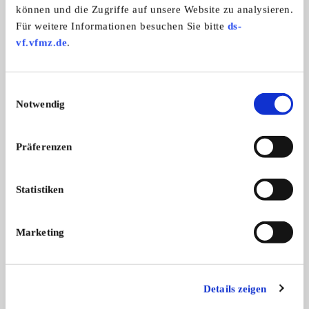
können und die Zugriffe auf unsere Website zu analysieren.
Moto Guzzi
Honda Silverwing 
Für weitere Informationen besuchen Sie bitte
ds-
Moto Guzzi Arona, 247 ccm, Bj.59, au
Alle Anbauteile neu L
vf.vfmz.de
.
...
...
7.100,- €
Einwilligungsauswahl
Notwendig
Präferenzen
Diese Anzeige empfehlen
Statistiken
Marketing
Gesuch
Privat
145 x angesehen
0 x gemerkt
Details zeigen