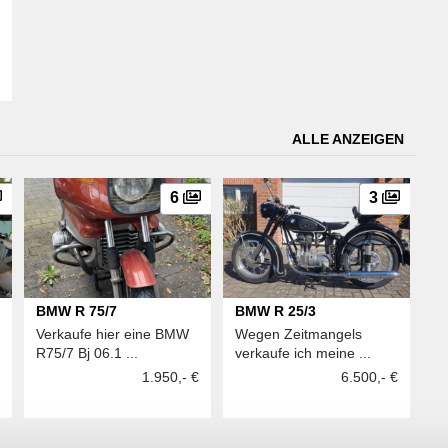
ALLE ANZEIGEN
6
3
BMW R 75/7
BMW R 25/3
Verkaufe hier eine BMW
Wegen Zeitmangels
R75/7 Bj 06.1 ...
verkaufe ich meine ...
1.950,- €
6.500,- €