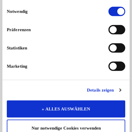
Einwilligungsauswahl
Notwendig
Präferenzen
Fahr KT 100
Steyr 8160
Statistiken
Fahr KT 100, Bj. 55, mit Planierschi ...
Steyr Modell Traktor
...
750,- €
Marketing
Details zeigen
Diese Anzeige empfehlen
» ALLES AUSWÄHLEN
Nur notwendige Cookies verwenden