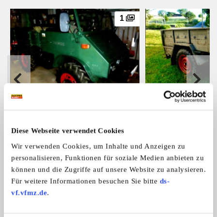
1
Unimog
Anhänger
Unimog 411119, Bj.65, Hydr. + Zapfwe
Bundeswehr Anhänge
...
Reserverad, ...
22.000,- €
Diese Webseite verwendet Cookies
Wir verwenden Cookies, um Inhalte und Anzeigen zu
personalisieren, Funktionen für soziale Medien anbieten zu
Das könnte Sie auch interessieren
können und die Zugriffe auf unsere Website zu analysieren.
Für weitere Informationen besuchen Sie bitte
ds-
ALLE ANZEIGEN
vf.vfmz.de
.
1