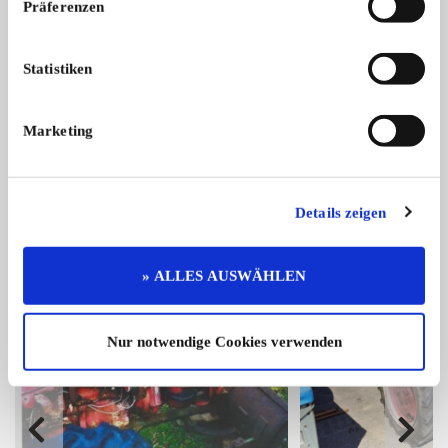
Präferenzen
Statistiken
--Sonstige Traktoren-- Sonstige Traktoren
Wollten Sie schon immer selbst einen ...
Marketing
Preis auf Anfrage
Das könnte Sie auch interessieren
Details zeigen
ALLE ANZEIGEN
» ALLES AUSWÄHLEN
1
Nur notwendige Cookies verwenden