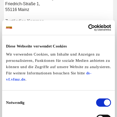
Friedrich-Straße 1,
55116 Mainz
Zuständige Kammer:
Landwirtschaftskammer Rheinland-Pfalz,
Burgenlandstraße 7, 55543 Bad Kreuznach
Gesetzliche Grundlage unserer Tätigkeit: Weingesetz
Diese Webseite verwendet Cookies
(WeinG)
Wir verwenden Cookies, um Inhalte und Anzeigen zu
personalisieren, Funktionen für soziale Medien anbieten zu
können und die Zugriffe auf unsere Website zu analysieren.
Weitere Anzeigen dieses Anbieters
Für weitere Informationen besuchen Sie bitte
ds-
ALLE ANZEIGEN
vf.vfmz.de
.
2
Einwilligungsauswahl
Notwendig