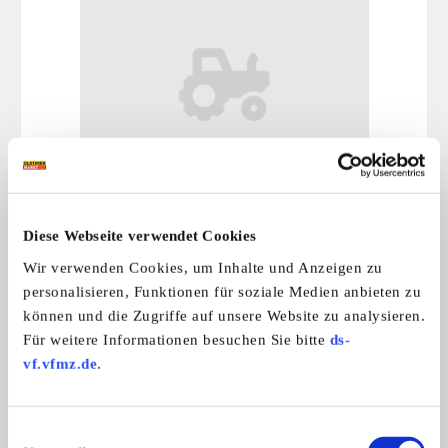
Kramer
Kramer 220, Bj.1957, mit Mähwerk, gu ...
Diese Webseite verwendet Cookies
4.800,- €
Wir verwenden Cookies, um Inhalte und Anzeigen zu
personalisieren, Funktionen für soziale Medien anbieten zu
Das könnte Sie auch interessieren
können und die Zugriffe auf unsere Website zu analysieren.
Für weitere Informationen besuchen Sie bitte
ds-
ALLE ANZEIGEN
vf.vfmz.de
.
8
Einwilligungsauswahl