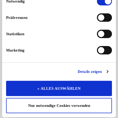
Notwendig
Präferenzen
Ferguson MF 65
Porsche Porsche Di
Statistiken
Ich verkaufe hier einen sehr gepfleg
WINTERPREIS: Verka
...
Herze ...
7.900,- €
Marketing
Details zeigen
Diese Anzeige empfehlen
» ALLES AUSWÄHLEN
Nur notwendige Cookies verwenden
Angebot
Privat