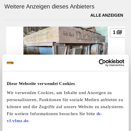
Weitere Anzeigen dieses Anbieters
ALLE ANZEIGEN
1
Diese Webseite verwendet Cookies
Dreschmaschinen Dechentreider
Dechentreider Dreschmaschine voll fu ...
Wir verwenden Cookies, um Inhalte und Anzeigen zu
Preis auf Anfrage
personalisieren, Funktionen für soziale Medien anbieten zu
können und die Zugriffe auf unsere Website zu analysieren.
Für weitere Informationen besuchen Sie bitte
ds-
Das könnte Sie auch interessieren
vf.vfmz.de
.
ALLE ANZEIGEN