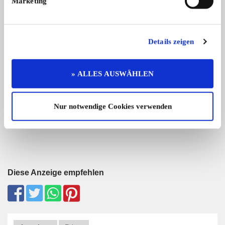
Marketing
Details zeigen
ÖAF Tornado
Opel Blitz Weichbl
» ALLES AUSWÄHLEN
Verkaufe ÖAF Tornado, Bj. 1973, € 6.
2x Opel Blitz Weichb
...
...
6.900,- €
Nur notwendige Cookies verwenden
Diese Anzeige empfehlen