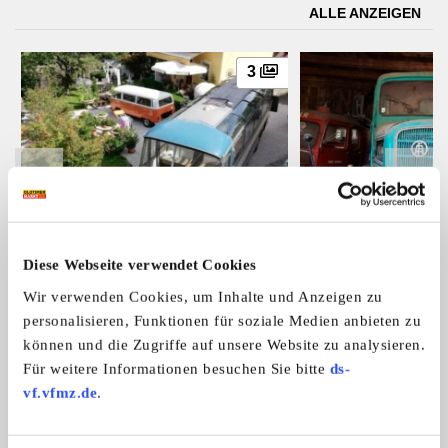
ALLE ANZEIGEN
3
Setra S10
ÖAF Tornado
Verkaufe einen Setra S10, Bj.08/1965
Verkaufe ÖAF Tornado
Diese Webseite verwendet Cookies
...
...
Wir verwenden Cookies, um Inhalte und Anzeigen zu
23.900,- €
personalisieren, Funktionen für soziale Medien anbieten zu
können und die Zugriffe auf unsere Website zu analysieren.
Für weitere Informationen besuchen Sie bitte
ds-
Das könnte Sie auch interessieren
vf.vfmz.de
.
ALLE ANZEIGEN