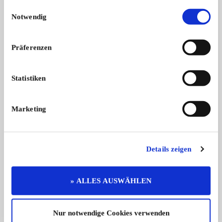
Einwilligungsauswahl
15
Notwendig
Präferenzen
Statistiken
Opel Blitz Weichblitz Rundhauber
Tempo E200 Dreirad
2x Opel Blitz Weichblitz Rundhauber
Verkaufen dieses Te
Marketing
...
1 ...
16.500,- €
Details zeigen
» ALLES AUSWÄHLEN
Diese Anzeige empfehlen
Nur notwendige Cookies verwenden