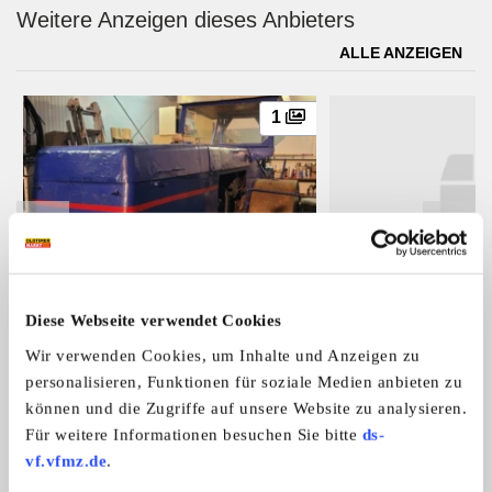
Weitere Anzeigen dieses Anbieters
ALLE ANZEIGEN
1
Baumaschinen Fatroma WDT1
Ersatzteile für DDR
Diese Webseite verwendet Cookies
Biete Fatroma WDT1 Straßenwalze,
Verkaufe div. Ersatzte
Straßenwalze
sie ...
Wir verwenden Cookies, um Inhalte und Anzeigen zu
Preis auf Anfrage
personalisieren, Funktionen für soziale Medien anbieten zu
können und die Zugriffe auf unsere Website zu analysieren.
Für weitere Informationen besuchen Sie bitte
ds-
Das könnte Sie auch interessieren
vf.vfmz.de
.
ALLE ANZEIGEN