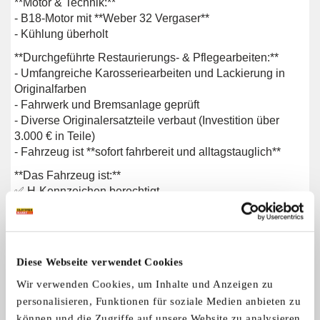
**Motor & Technik:**
- B18-Motor mit **Weber 32 Vergaser**
- Kühlung überholt
**Durchgeführte Restaurierungs- & Pflegearbeiten:**
- Umfangreiche Karosseriearbeiten und Lackierung in
Originalfarben
- Fahrwerk und Bremsanlage geprüft
- Diverse Originalersatzteile verbaut (Investition über
3.000 € in Teile)
- Fahrzeug ist **sofort fahrbereit und alltagstauglich**
**Das Fahrzeug ist:**
✅ H-Kennzeichen berechtigt
✅TÜV bis 05/28
✅ Sofort zugelassen und fahrbereit
✅ Keine versteckten Baustellen
✅ Regelmäßig gewartet und mit Liebe gepflegt
Diese Webseite verwendet Cookies
---
Wir verwenden Cookies, um Inhalte und Anzeigen zu
**Tausch:**
personalisieren, Funktionen für soziale Medien anbieten zu
Ich bin auch an einem **Tausch** interessiert! Angebote
können und die Zugriffe auf unsere Website zu analysieren.