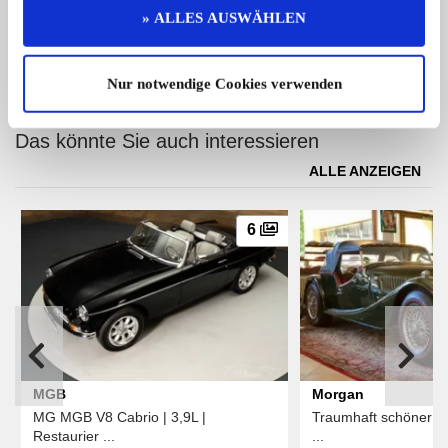
Volvo P 121
» ALLES AUSWÄHLEN
Ich verkaufe mein geliebtes Schmucks ...
Preis auf Anfrage
Nur notwendige Cookies verwenden
Das könnte Sie auch interessieren
ALLE ANZEIGEN
6
MGB
Morgan
MG MGB V8 Cabrio | 3,9L |
Traumhaft schöner Mo
Restaurier ...
...