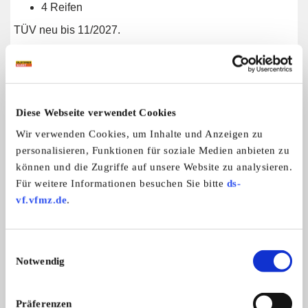
4 Reifen
TÜV neu bis 11/2027.
Der Wagen befindet sich in einem ehrlichen, fahrbereiten
Zustand. Altersbedingte Gebrauchsspuren und
Roststellen sind vorhanden, wie bei einem über 40 Jahre
alten Originalfahrzeug üblich. Der Volvo wurde jedoch
Diese Webseite verwendet Cookies
regelmäßig bewegt und technisch instand gehalten.
Wir verwenden Cookies, um Inhalte und Anzeigen zu
Ausstattung:
personalisieren, Funktionen für soziale Medien anbieten zu
H-Kennzeichen
können und die Zugriffe auf unsere Website zu analysieren.
Schiebedach
Für weitere Informationen besuchen Sie bitte
ds-
Schaltgetriebe
vf.vfmz.de
.
Bluetooth-Audiogerät
Originalradio vorhanden
mehrere Schlüssel vorhanden
Einwilligungsauswahl
Verkaufsgrund ist ausschließlich Familienzuwachs und
Notwendig
fehlende Zeit für ein weiteres Hobbyfahrzeug.
Besichtigung und Probefahrt nach Absprache in
Präferenzen