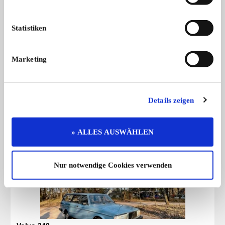
Hamburg möglich.
Preis: 8.900 € VB
Statistiken
Privatverkauf unter Ausschluss jeglicher
Sachmängelhaftung.
Marketing
Weitere Anzeigen dieses Anbieters
Details zeigen
ALLE ANZEIGEN
» ALLES AUSWÄHLEN
9
Nur notwendige Cookies verwenden