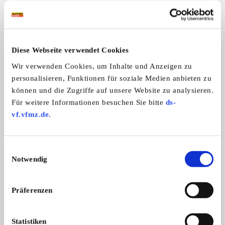
eingetragenen Sitzplätzen!
Vierganggetriebe, sehr leicht und exakt schaltbar. Gute
Kupplung.
Diese Webseite verwendet Cookies
Der Bus fährt knackig und nicht ausgelutscht.
Sinnig gefahren ist so ein Diesel-T3 mit 7-8 Litern
Wir verwenden Cookies, um Inhalte und Anzeigen zu
Verbrauch zeitgemäß sparsam. :-)
personalisieren, Funktionen für soziale Medien anbieten zu
können und die Zugriffe auf unsere Website zu analysieren.
Die Lackierung wurde vor einigen Jahren hemdsärmelig
Für weitere Informationen besuchen Sie bitte
ds-
"erneuert". Die Karosse ist extrem gesund, hat keine
vf.vfmz.de
.
Durchrostungen - aber der Lack ist optisch eher
zweckmäßig.
Der Unterboden ist in einem sehr guten Zustand.
Einwilligungsauswahl
Notwendig
Meldet Euch gerne, wenn Ihr den Bulli besichtigen
möchtet, mehr Fotos sehen wollt oder Fragen habt!
Präferenzen
Tolle Basis für einen Camperausbau, die Substanz des
Bullis ist wirklich gut.
Statistiken