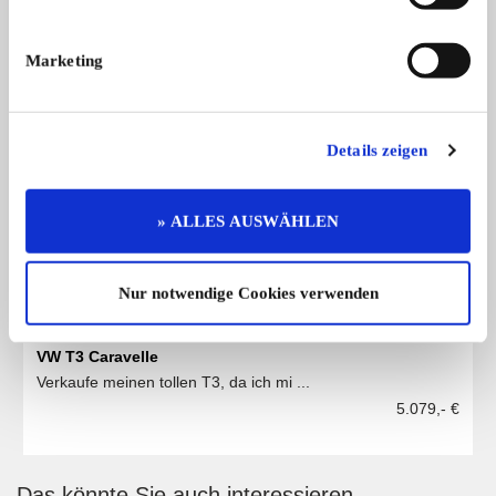
Weitere Anzeigen dieses Anbieters
Marketing
ALLE ANZEIGEN
Details zeigen
11
» ALLES AUSWÄHLEN
Nur notwendige Cookies verwenden
VW T3 Caravelle
Verkaufe meinen tollen T3, da ich mi ...
5.079,- €
Das könnte Sie auch interessieren