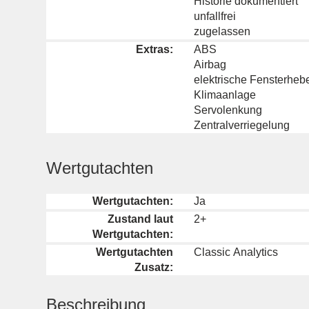
Historie dokumentiert
unfallfrei
zugelassen
Extras:
ABS
Airbag
elektrische Fensterheb
Klimaanlage
Servolenkung
Zentralverriegelung
Wertgutachten
Wertgutachten:
Ja
Zustand laut
2+
Wertgutachten:
Wertgutachten
Classic Analytics
Zusatz:
Beschreibung