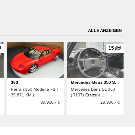
ALLE ANZEIGEN
15
360
Mercedes-Benz 350 SL
Ferrari 360 Modena F1 |
Mercedes Benz SL 350
(R107)
35.871 KM | ...
(R107) Erstzula ...
99.950,- €
29.990,- €