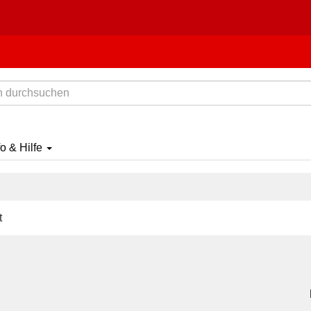
fo & Hilfe
t