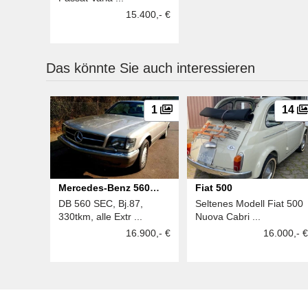
15.400,- €
Das könnte Sie auch interessieren
1
14
Mercedes-Benz 560
Fiat 500
DB 560 SEC, Bj.87,
Seltenes Modell Fiat 500
SEC
330tkm, alle Extr ...
Nuova Cabri ...
16.900,- €
16.000,- €