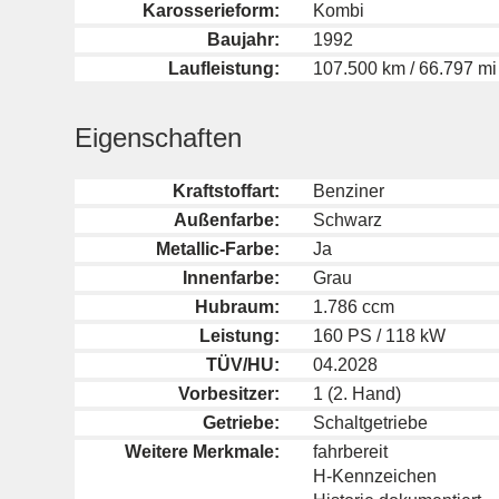
Karosserieform:
Kombi
Baujahr:
1992
Laufleistung:
107.500 km / 66.797 mi
Eigenschaften
Kraftstoffart:
Benziner
Außenfarbe:
Schwarz
Metallic-Farbe:
Ja
Innenfarbe:
Grau
Hubraum:
1.786 ccm
Leistung:
160 PS / 118 kW
TÜV/HU:
04.2028
Vorbesitzer:
1 (2. Hand)
Getriebe:
Schaltgetriebe
Weitere Merkmale:
fahrbereit
H-Kennzeichen