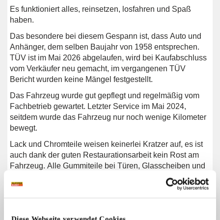
Es funktioniert alles, reinsetzen, losfahren und Spaß
haben.
Das besondere bei diesem Gespann ist, dass Auto und
Anhänger, dem selben Baujahr von 1958 entsprechen.
TÜV ist im Mai 2026 abgelaufen, wird bei Kaufabschluss
vom Verkäufer neu gemacht, im vergangenen TÜV
Bericht wurden keine Mängel festgestellt.
Das Fahrzeug wurde gut gepflegt und regelmäßig vom
Fachbetrieb gewartet. Letzter Service im Mai 2024,
seitdem wurde das Fahrzeug nur noch wenige Kilometer
bewegt.
Lack und Chromteile weisen keinerlei Kratzer auf, es ist
auch dank der guten Restaurationsarbeit kein Rost am
Fahrzeug. Alle Gummiteile bei Türen, Glasscheiben und
Lichter sind sehr gut erhalten. Vollflächig mit
Unterbodenschutz versiegelt.
Stand immer in der Garage und wurde nur bei trockenem
Wetter gefahren.
Diese Webseite verwendet Cookies