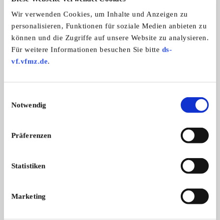
Ein weiteres Plus ist der Austauschmotor, der gerade mal
Wir verwenden Cookies, um Inhalte und Anzeigen zu
2326 km aufweist.
personalisieren, Funktionen für soziale Medien anbieten zu
Aufgrund des dazugehörigen Anhängers wurde ein
können und die Zugriffe auf unsere Website zu analysieren.
Leistungsstärkerer Motor mit 25 KW eingebaut, der auch
Für weitere Informationen besuchen Sie bitte
ds-
im Fahrzeugschein und –brief eingetragen ist.
vf.vfmz.de
.
Getriebe unten minimal undicht, was dem Alter
entsprechend normal ist.
Einwilligungsauswahl
Anhänger abschließbar, als Stauraum für Gepäck. Obere
Notwendig
Klappe mit Lederbezug.
Besichtigung und Probefahrt nach Vereinbarung möglich.
Präferenzen
Statistiken
Weitere Anzeigen dieses Anbieters
ALLE ANZEIGEN
Marketing
15