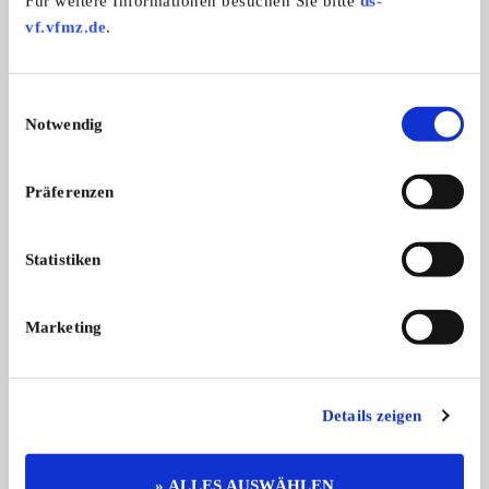
Für weitere Informationen besuchen Sie bitte
ds-
vf.vfmz.de
.
Das könnte Sie auch interessieren
ALLE ANZEIGEN
Einwilligungsauswahl
Notwendig
15
Präferenzen
Statistiken
Lincoln Continental Mark V
Sprite
Marketing
Zum Verkauf wird angeboten ein selte
Austin-Healey Sprite
...
...
24.500,- €
Details zeigen
» ALLES AUSWÄHLEN