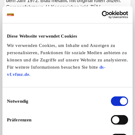
dem Jahr 1972. Blau metallic mit original roten Sitzen.
Garagenfahrzeug, H-Kennzeichen inkl. TÜV.
Weitere Anzeigen dieses Anbieters
Diese Webseite verwendet Cookies
ALLE ANZEIGEN
Wir verwenden Cookies, um Inhalte und Anzeigen zu
personalisieren, Funktionen für soziale Medien anbieten zu
können und die Zugriffe auf unsere Website zu analysieren.
9
Für weitere Informationen besuchen Sie bitte
ds-
vf.vfmz.de
.
Einwilligungsauswahl
Notwendig
VW Käfer Cabrio 1302
VW Käfer 1302
Wir verkaufen unseren hochwertig res
Wir verkaufen unseren
Präferenzen
...
...
39.500,- €