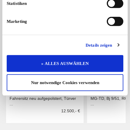
Statistiken
Das könnte Sie auch interessieren
Marketing
ALLE ANZEIGEN
14
Details zeigen
» ALLES AUSWÄHLEN
Nur notwendige Cookies verwenden
Citroën 11 AL/BL
MG TD
Fahrersitz neu aufgepolstert, Türver
MG-TD, Bj 9/51, RHD, 
...
...
12.500,- €