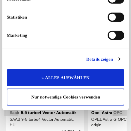
VW Golf
Sondermodell Fire & Ice Fahrzeug fä ...
5.800,- €
Statistiken
Marketing
Das könnte Sie auch interessieren
ALLE ANZEIGEN
Details zeigen
1
» ALLES AUSWÄHLEN
Nur notwendige Cookies verwenden
Saab 9-5 turbo4 Vector Automatik
Opel Astra OPC
SAAB 9-5 turbo4 Vector Automatik,
OPEL Astra G OPC 
HU ...
origin ...