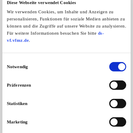
Diese Webseite verwendet Cookies
Wir verwenden Cookies, um Inhalte und Anzeigen zu
personalisieren, Funktionen für soziale Medien anbieten zu
können und die Zugriffe auf unsere Website zu analysieren.
Für weitere Informationen besuchen Sie bitte
ds-
vf.vfmz.de
.
Jaguar XJ12 Daimler Double Six
VW Golf Cabrio
Kaum ein Klassiker läuft so leise un ...
Das Fahrzeug Golf Ca
Serie 3
...
12.500,- €
Einwilligungsauswahl
Notwendig
Das könnte Sie auch interessieren
Präferenzen
ALLE ANZEIGEN
Statistiken
15
Marketing