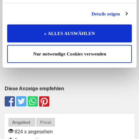
Details zeigen
Ford (EU) Transit
Renault Floride S / 
» ALLES AUSWÄHLEN
Ford Transit MK4 Oldtimer-Camper
HILFE !Ich bin Brigitt
mit ...
11.200,- €
Nur notwendige Cookies verwenden
Diese Anzeige empfehlen
Angebot
Privat
824 x angesehen