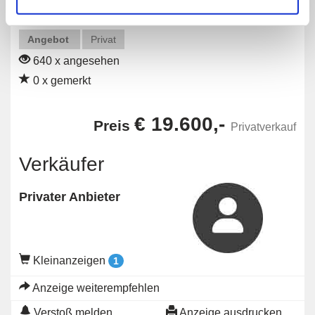
Angebot
Privat
640 x angesehen
0 x gemerkt
€ 19.600,-
Preis
Privatverkauf
Verkäufer
Privater Anbieter
Kleinanzeigen
1
Anzeige weiterempfehlen
Verstoß melden
Anzeige ausdrucken