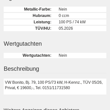
Metallic-Farbe:
Nein
Hubraum:
0 ccm
Leistung:
100 PS / 74 kW
TÜV/HU:
05.2026
Wertgutachten
Wertgutachten:
Nein
Beschreibung
VW Bonito, Bj. 79, 100 PS/73 kW, H-Kennz., TÜV 05/26,
Privat, € 19600,-, Tel. 0151/11731580