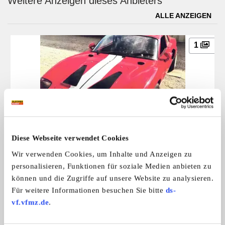
Weitere Anzeigen dieses Anbieters
ALLE ANZEIGEN
1
VW Bonito
Diese Webseite verwendet Cookies
VW Bonito, Bj. 79, 100 PS/73 kW, H-K ...
Wir verwenden Cookies, um Inhalte und Anzeigen zu
19.600,- €
personalisieren, Funktionen für soziale Medien anbieten zu
können und die Zugriffe auf unsere Website zu analysieren.
Für weitere Informationen besuchen Sie bitte
ds-
Das könnte Sie auch interessieren
vf.vfmz.de
.
ALLE ANZEIGEN