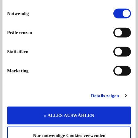
Einwilligungsauswahl
2
Notwendig
Präferenzen
Statistiken
MG A
--Sonstige Automobi
Sie suchen das Besondere... MG A
Perfekte Cobra AC , 
Marketing
150 ...
...
38.000,- €
Details zeigen
» ALLES AUSWÄHLEN
Diese Anzeige empfehlen
Nur notwendige Cookies verwenden