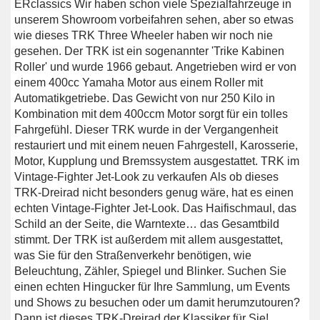
ERclassics Wir haben schon viele Spezialfahrzeuge in
unserem Showroom vorbeifahren sehen, aber so etwas
wie dieses TRK Three Wheeler haben wir noch nie
gesehen. Der TRK ist ein sogenannter 'Trike Kabinen
Roller' und wurde 1966 gebaut. Angetrieben wird er von
einem 400cc Yamaha Motor aus einem Roller mit
Automatikgetriebe. Das Gewicht von nur 250 Kilo in
Kombination mit dem 400ccm Motor sorgt für ein tolles
Fahrgefühl. Dieser TRK wurde in der Vergangenheit
restauriert und mit einem neuen Fahrgestell, Karosserie,
Motor, Kupplung und Bremssystem ausgestattet. TRK im
Vintage-Fighter Jet-Look zu verkaufen Als ob dieses
TRK-Dreirad nicht besonders genug wäre, hat es einen
echten Vintage-Fighter Jet-Look. Das Haifischmaul, das
Schild an der Seite, die Warntexte… das Gesamtbild
stimmt. Der TRK ist außerdem mit allem ausgestattet,
was Sie für den Straßenverkehr benötigen, wie
Beleuchtung, Zähler, Spiegel und Blinker. Suchen Sie
einen echten Hingucker für Ihre Sammlung, um Events
und Shows zu besuchen oder um damit herumzutouren?
Dann ist dieses TRK-Dreirad der Klassiker für Sie!