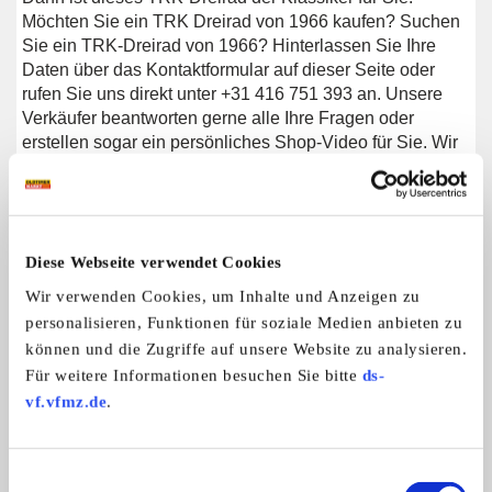
Möchten Sie ein TRK Dreirad von 1966 kaufen? Suchen
Sie ein TRK-Dreirad von 1966? Hinterlassen Sie Ihre
Daten über das Kontaktformular auf dieser Seite oder
rufen Sie uns direkt unter +31 416 751 393 an. Unsere
Verkäufer beantworten gerne alle Ihre Fragen oder
erstellen sogar ein persönliches Shop-Video für Sie. Wir
bieten Unterstützung beim Transport. Wir liefern Ihnen Ihr
Auto mit Tüv, H-Kennzeichen und Fahrzeugbrief, gegen
Aufpreis. Sie zahlen keine Importsteuer mehr. Auch
können Sie das Fahrzeug bei unsere
Diese Webseite verwendet Cookies
Finanzierungspartner finanzieren.
Wir verwenden Cookies, um Inhalte und Anzeigen zu
personalisieren, Funktionen für soziale Medien anbieten zu
Weitere Anzeigen dieses Anbieters
können und die Zugriffe auf unsere Website zu analysieren.
Für weitere Informationen besuchen Sie bitte
ds-
ALLE ANZEIGEN
vf.vfmz.de
.
6
TR6
Einwilligungsauswahl
Triumph TR6 | Restauriert | Guter Zu