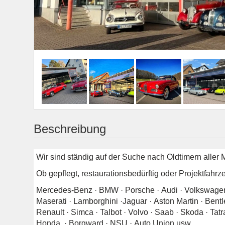
Beschreibung
Wir sind ständig auf der Suche nach Oldtimern aller
Ob gepflegt, restaurationsbedürftig oder Projektfahrz
Mercedes-Benz · BMW · Porsche · Audi · Volkswagen · 
Maserati · Lamborghini ·Jaguar · Aston Martin · Bentle
Renault · Simca · Talbot · Volvo · Saab · Skoda · Tat
Honda · Borgward · NSU · Auto Union usw