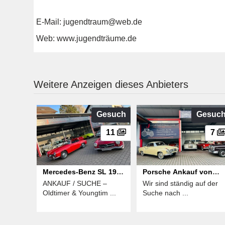
E-Mail: jugendtraum@web.de
Web: www.jugendträume.de
Weitere Anzeigen dieses Anbieters
Gesuch
Gesuc
11
7
Mercedes-Benz SL 190
Porsche Ankauf von
ANKAUF / SUCHE –
Wir sind ständig auf der
230 250 280 300
Oldtimern jeder Marke
Oldtimer & Youngtim ...
Suche nach ...
Pagode W111 W112
Modell und Zustand
W110 W108 usw