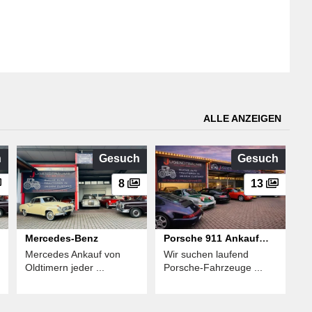
ALLE ANZEIGEN
h
Gesuch
Gesuch
8
13
Mercedes-Benz
Porsche 911 Ankauf
Mercedes Ankauf von
Wir suchen laufend
Suche 964 993 G F
Oldtimern jeder ...
Porsche-Fahrzeuge ...
Modell 930 Turbo 997
996