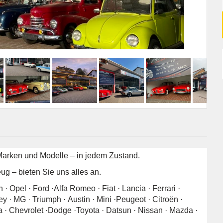
 Marken und Modelle – in jedem Zustand.
eug – bieten Sie uns alles an.
Opel · Ford ·Alfa Romeo · Fiat · Lancia · Ferrari ·
y · MG · Triumph · Austin · Mini ·Peugeot · Citroën ·
ra · Chevrolet ·Dodge ·Toyota · Datsun · Nissan · Mazda ·