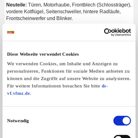
Neuteile:
Türen, Motorhaube, Frontblech (Schlossträger),
vordere Kotflügel, Seitenschweller, hintere Radläufe,
Frontscheinwerfer und Blinker.
Gebraucht:
Heckstoßstange.
Diese Webseite verwendet Cookies
Weitere Anzeigen dieses Anbieters
Wir verwenden Cookies, um Inhalte und Anzeigen zu
personalisieren, Funktionen für soziale Medien anbieten zu
ALLE ANZEIGEN
können und die Zugriffe auf unsere Website zu analysieren.
Für weitere Informationen besuchen Sie bitte
ds-
10
vf.vfmz.de
.
Einwilligungsauswahl
Notwendig