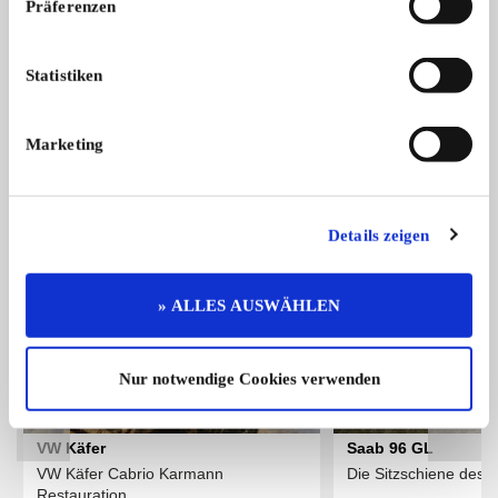
Präferenzen
Renault Mégane
Verkaufe Renault Megane I Coupe ...
Statistiken
500,- €
Marketing
Das könnte Sie auch interessieren
ALLE ANZEIGEN
Details zeigen
7
» ALLES AUSWÄHLEN
Nur notwendige Cookies verwenden
VW Käfer
Saab 96 GL
VW Käfer Cabrio Karmann
Die Sitzschiene des 
Restauration ...
...