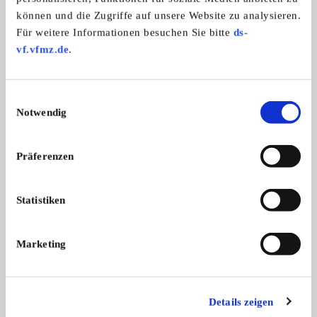
können und die Zugriffe auf unsere Website zu analysieren.
Cadillac 353
Mercedes-Benz 230
Für weitere Informationen besuchen Sie bitte
ds-
Seltener Cadillac 353 7 Sitzer , Anf ...
Mercedes Benz 234.4
Strichacht
vf.vfmz.de
.
Er ...
26.000,- €
Einwilligungsauswahl
Notwendig
Präferenzen
Diese Anzeige empfehlen
Statistiken
Marketing
Gesuch
Privat
498 x angesehen
0 x gemerkt
Details zeigen