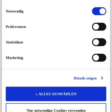
Einwilligungsauswahl
Notwendig
Präferenzen
Statistiken
2CV
300
Citroën 2CV Club | Nr. 53 der letzte ...
Mercedes-Benz 300D
Restau ...
Marketing
29.950,- €
Details zeigen
» ALLES AUSWÄHLEN
Diese Anzeige empfehlen
Nur notwendige Cookies verwenden