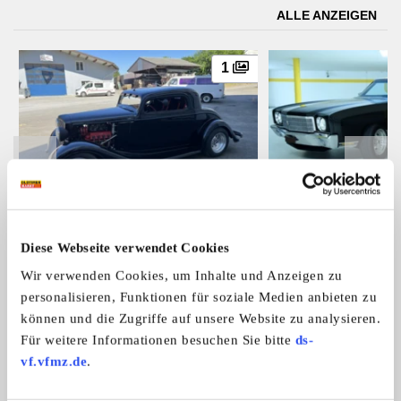
ALLE ANZEIGEN
1
Chevrolet
Chevrolet
1934 Chevrolet Coupe Hotrod, sFr
1970 Chevrolet Mont
Diese Webseite verwendet Cookies
300 ...
sF ...
Preis auf Anfrage
Wir verwenden Cookies, um Inhalte und Anzeigen zu
personalisieren, Funktionen für soziale Medien anbieten zu
können und die Zugriffe auf unsere Website zu analysieren.
Für weitere Informationen besuchen Sie bitte
ds-
Das könnte Sie auch interessieren
vf.vfmz.de
.
ALLE ANZEIGEN